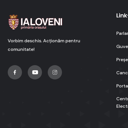
Link
Parla
Vorbim deschis. Acționăm pentru
Guver
comunitate!
Preșe
Cance
Porta
Cent
Elect