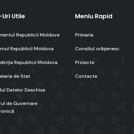
-Uri Utile
Meniu Rapid
mentul Republicii Moldova
Primaria
nul Republicii Moldova
Consiliul orășenesc
dinția Republicii Moldova
Proiecte
laria de Stat
Contacte
lul Datelor Deschise
rul de Guvernare
ronică