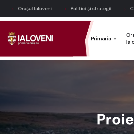
Orașul Ialoveni
Politici și strategii
C
Or
Primaria
Ial
Proie