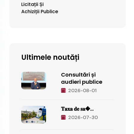
Licitații Și
Achiziții Publice
Ultimele noutăți
Consultări și
audieri publice
2026-08-01
𝐓𝐚𝐱𝐚 𝐝𝐞 𝐬𝐚�...
2026-07-30