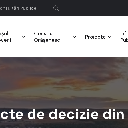
onsultări Publice
așul
Consiliul
Inf
Proiecte
oveni
Orășenesc
Pub
cte de decizie di