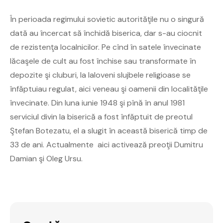
În perioada regimului sovietic autorităţile nu o singură
dată au încercat să închidă biserica, dar s-au ciocnit
de rezistenţa localnicilor. Pe cînd în satele învecinate
lăcaşele de cult au fost închise sau transformate în
depozite şi cluburi, la Ialoveni slujbele religioase se
înfăptuiau regulat, aici veneau şi oamenii din localităţile
învecinate. Din luna iunie 1948 şi pînă în anul 1981
serviciul divin la biserică a fost înfăptuit de preotul
Ştefan Botezatu, el a slugit în această biserică timp de
33 de ani. Actualmente aici activează preoţii Dumitru
Damian şi Oleg Ursu.