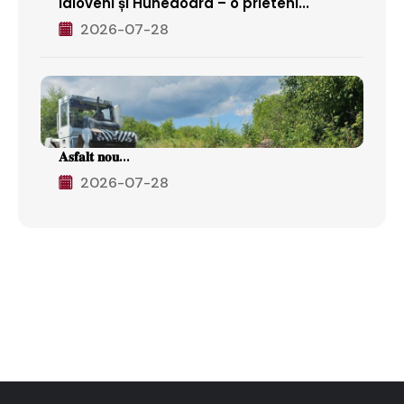
Ialoveni și Hunedoara – o prieteni...
2026-07-28
𝐀𝐬𝐟𝐚𝐥𝐭 𝐧𝐨𝐮...
2026-07-28