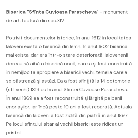
Biserica ”Sfînta Cuvioasa Parascheva
” - monument
de arhitectură din sec.XIV
Potrivit documentelor istorice, în anul 1612 în localitatea
Ialoveni exista o biserică din lemn. În anul 1802 biserica
mai exista, dar era într-o stare deteriorată. Ialovenenii
doreau să aibă o biserică nouă, care a şi fost construită
în nemijlocita apropiere a bisericii vechi, temelia căreia
se păstrează şi astăzi. Ea a fost sfinţită la 14 octombrie
(stil vechi) 1819 cu hramul Sfintei Cuvioase Parascheva.
În anul 1869 ea a fost reconstruită şi lărgită pe banii
enoriaşilor, iar încă peste 10 ani a fost reparată. Actuala
biserică din Ialoveni a fost zidită din piatră în anul 1897.
Pe locul sfîntului altar al vechii biserici este ridicat un
pristol.