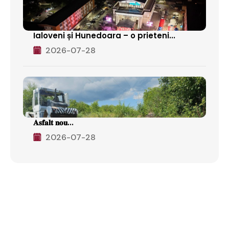
Ialoveni și Hunedoara – o prieteni...
2026-07-28
𝐀𝐬𝐟𝐚𝐥𝐭 𝐧𝐨𝐮...
2026-07-28