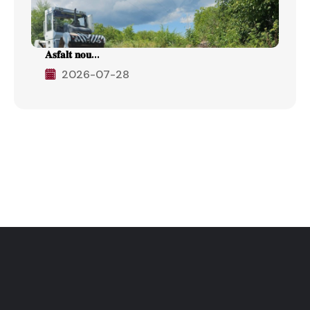
𝐀𝐬𝐟𝐚𝐥𝐭 𝐧𝐨𝐮...
2026-07-28