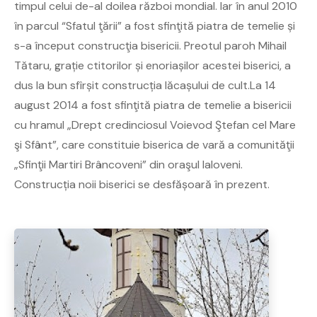
timpul celui de-al doilea război mondial. Iar în anul 2010
în parcul “Sfatul ţării” a fost sfinţită piatra de temelie și
s-a început construcţia bisericii. Preotul paroh Mihail
Tătaru, grație ctitorilor și enoriașilor acestei biserici, a
dus la bun sfîrșit construcția lăcașului de cult.La 14
august 2014 a fost sfinţită piatra de temelie a bisericii
cu hramul „Drept credinciosul Voievod Ştefan cel Mare
şi Sfânt”, care constituie biserica de vară a comunităţii
„Sfinţii Martiri Brâncoveni” din oraşul Ialoveni.
Construcția noii biserici se desfășoară în prezent.