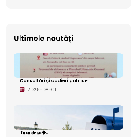
Ultimele noutăți
Consultări și audieri publice
2026-08-01
𝐓𝐚𝐱𝐚 𝐝𝐞 𝐬𝐚�...