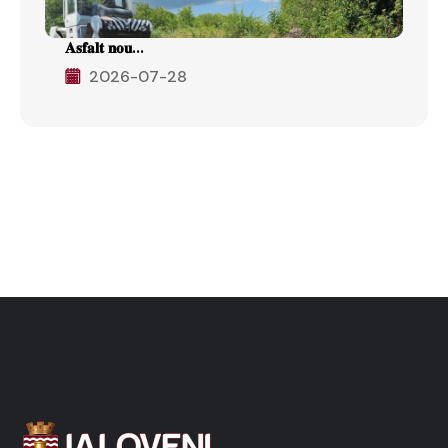
𝐀𝐬𝐟𝐚𝐥𝐭 𝐧𝐨𝐮...
2026-07-28