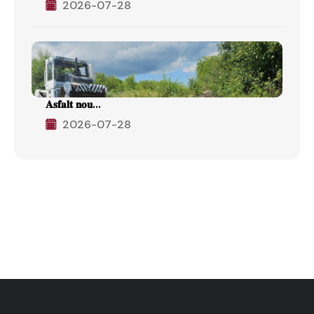
2026-07-28
𝐀𝐬𝐟𝐚𝐥𝐭 𝐧𝐨𝐮...
2026-07-28