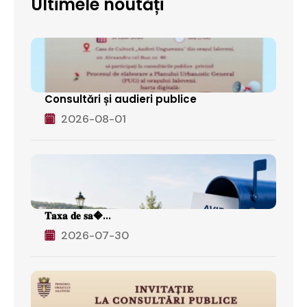
Ultimele noutăți
Consultări și audieri publice
2026-08-01
𝐓𝐚𝐱𝐚 𝐝𝐞 𝐬𝐚�...
2026-07-30