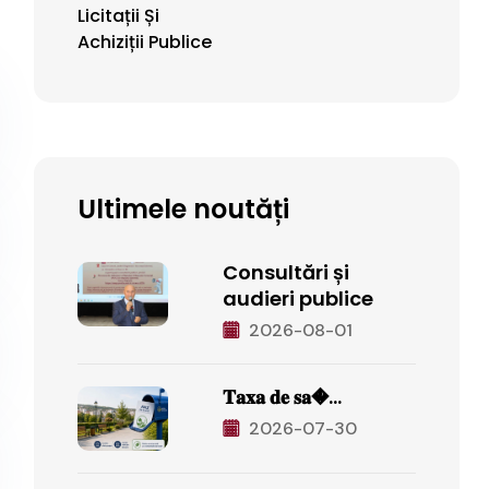
Licitații Și
Achiziții Publice
Ultimele noutăți
Consultări și
audieri publice
2026-08-01
𝐓𝐚𝐱𝐚 𝐝𝐞 𝐬𝐚�...
2026-07-30