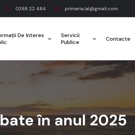
0268 22 484
primaria.ial@gmail.com
ormații De Interes
Servicii
Contacte
lic
Publice
obate în anul 2025