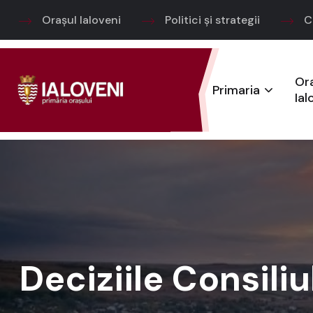
Orașul Ialoveni
Politici și strategii
C
Or
Primaria
Ial
Deciziile Consili