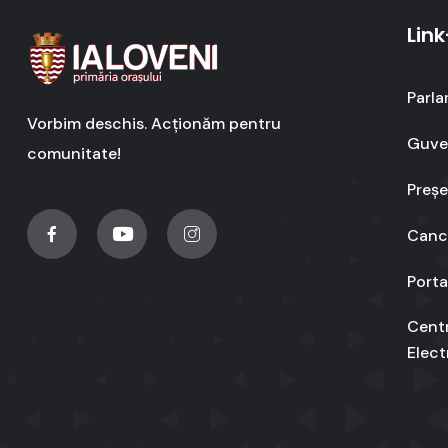
Link
Parla
Vorbim deschis. Acționăm pentru
Guver
comunitate!
Preșe
Cance
Porta
Cent
Elect