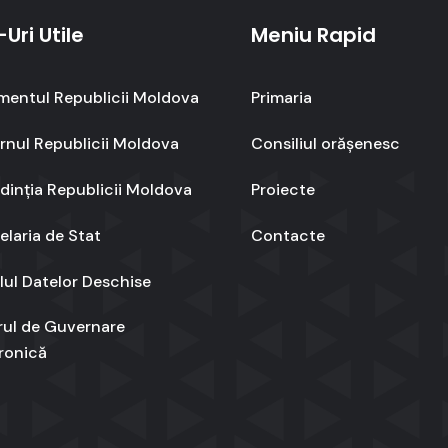
-Uri Utile
Meniu Rapid
mentul Republicii Moldova
Primaria
nul Republicii Moldova
Consiliul orășenesc
dinția Republicii Moldova
Proiecte
laria de Stat
Contacte
lul Datelor Deschise
rul de Guvernare
ronică