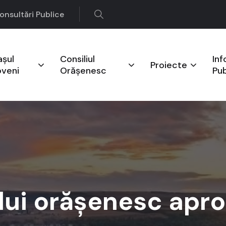
onsultări Publice
așul
Consiliul
Inf
Proiecte
oveni
Orășenesc
Pub
ului orășenesc apr