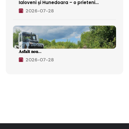
Ialoveni și Hunedoara – o prieteni...
2026-07-28
𝐀𝐬𝐟𝐚𝐥𝐭 𝐧𝐨𝐮...
2026-07-28