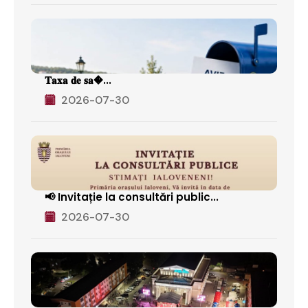
𝐓𝐚𝐱𝐚 𝐝𝐞 𝐬𝐚�...
2026-07-30
📢 Invitație la consultări public...
2026-07-30