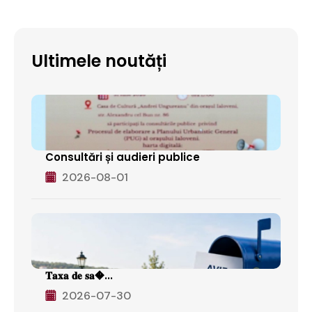
Ultimele noutăți
Consultări și audieri publice
2026-08-01
𝐓𝐚𝐱𝐚 𝐝𝐞 𝐬𝐚�...
2026-07-30