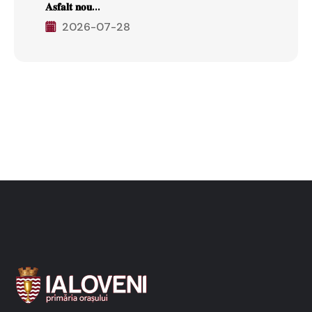
𝐀𝐬𝐟𝐚𝐥𝐭 𝐧𝐨𝐮...
2026-07-28