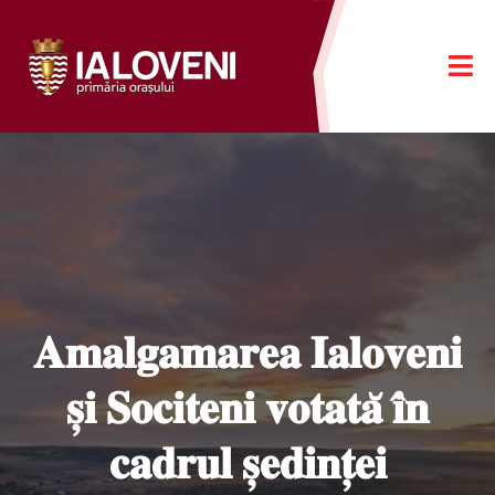
𝐀𝐦𝐚𝐥𝐠𝐚𝐦𝐚𝐫𝐞𝐚 𝐈𝐚𝐥𝐨𝐯𝐞𝐧𝐢
𝐬̦𝐢 𝐒𝐨𝐜𝐢𝐭𝐞𝐧𝐢 𝐯𝐨𝐭𝐚𝐭𝐚̆ 𝐢̂𝐧
𝐜𝐚𝐝𝐫𝐮𝐥 𝐬̦𝐞𝐝𝐢𝐧𝐭̦𝐞𝐢