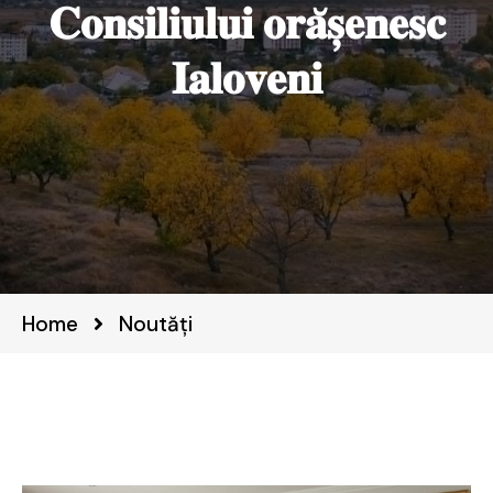
𝐂𝐨𝐧𝐬𝐢𝐥𝐢𝐮𝐥𝐮𝐢 𝐨𝐫𝐚̆𝐬̦𝐞𝐧𝐞𝐬𝐜
𝐈𝐚𝐥𝐨𝐯𝐞𝐧𝐢
Home
Noutăți