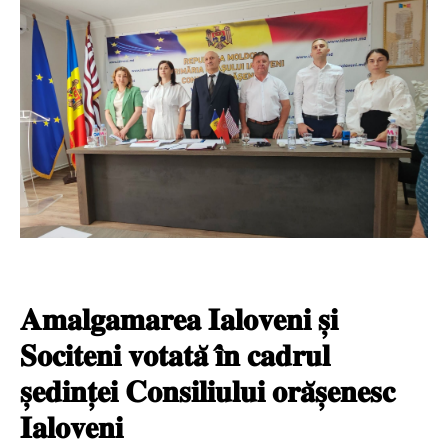
𝐀𝐦𝐚𝐥𝐠𝐚𝐦𝐚𝐫𝐞𝐚 𝐈𝐚𝐥𝐨𝐯𝐞𝐧𝐢 𝐬̦𝐢
𝐒𝐨𝐜𝐢𝐭𝐞𝐧𝐢 𝐯𝐨𝐭𝐚𝐭𝐚̆ 𝐢̂𝐧 𝐜𝐚𝐝𝐫𝐮𝐥
𝐬̦𝐞𝐝𝐢𝐧𝐭̦𝐞𝐢 𝐂𝐨𝐧𝐬𝐢𝐥𝐢𝐮𝐥𝐮𝐢 𝐨𝐫𝐚̆𝐬̦𝐞𝐧𝐞𝐬𝐜
𝐈𝐚𝐥𝐨𝐯𝐞𝐧𝐢