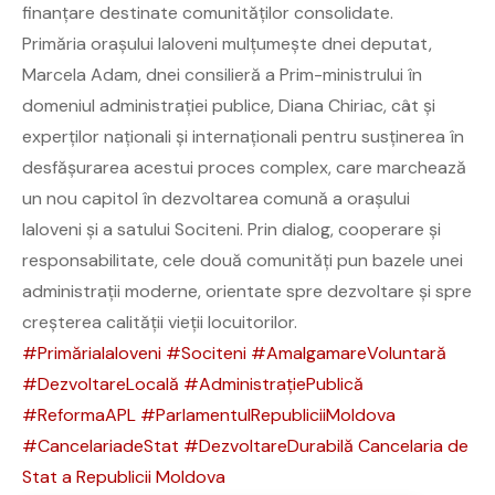
finanțare destinate comunităților consolidate.
Primăria orașului Ialoveni mulțumește dnei deputat,
Marcela Adam, dnei consilieră a Prim-ministrului în
domeniul administrației publice, Diana Chiriac, cât și
experților naționali și internaționali pentru susținerea în
desfășurarea acestui proces complex, care marchează
un nou capitol în dezvoltarea comună a orașului
Ialoveni și a satului Sociteni. Prin dialog, cooperare și
responsabilitate, cele două comunități pun bazele unei
administrații moderne, orientate spre dezvoltare și spre
creșterea calității vieții locuitorilor.
#PrimăriaIaloveni
#Sociteni
#AmalgamareVoluntară
#DezvoltareLocală
#AdministrațiePublică
#ReformaAPL
#ParlamentulRepubliciiMoldova
#CancelariadeStat
#DezvoltareDurabilă
Cancelaria de
Stat a Republicii Moldova