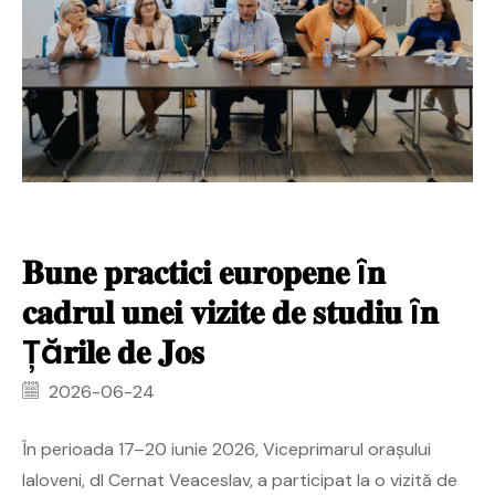
𝐁𝐮𝐧𝐞 𝐩𝐫𝐚𝐜𝐭𝐢𝐜𝐢 𝐞𝐮𝐫𝐨𝐩𝐞𝐧𝐞 î𝐧
𝐜𝐚𝐝𝐫𝐮𝐥 𝐮𝐧𝐞𝐢 𝐯𝐢𝐳𝐢𝐭𝐞 𝐝𝐞 𝐬𝐭𝐮𝐝𝐢𝐮 î𝐧
Ță𝐫𝐢𝐥𝐞 𝐝𝐞 𝐉𝐨𝐬
2026-06-24
În perioada 17–20 iunie 2026, Viceprimarul orașului
Ialoveni, dl Cernat Veaceslav, a participat la o vizită de