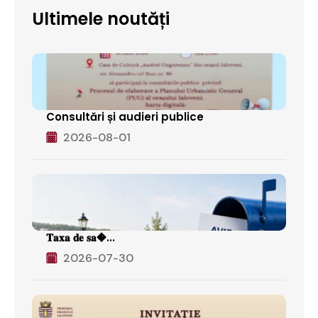
Ultimele noutăți
Consultări și audieri publice
2026-08-01
𝐓𝐚𝐱𝐚 𝐝𝐞 𝐬𝐚�...
2026-07-30