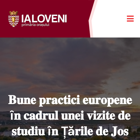
𝐁𝐮𝐧𝐞 𝐩𝐫𝐚𝐜𝐭𝐢𝐜𝐢 𝐞𝐮𝐫𝐨𝐩𝐞𝐧𝐞
î𝐧 𝐜𝐚𝐝𝐫𝐮𝐥 𝐮𝐧𝐞𝐢 𝐯𝐢𝐳𝐢𝐭𝐞 𝐝𝐞
𝐬𝐭𝐮𝐝𝐢𝐮 î𝐧 Ță𝐫𝐢𝐥𝐞 𝐝𝐞 𝐉𝐨𝐬