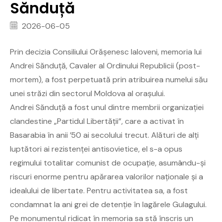
Sănduță
2026-06-05
Prin decizia Consiliului Orășenesc Ialoveni, memoria lui
Andrei Sănduță, Cavaler al Ordinului Republicii (post-
mortem), a fost perpetuată prin atribuirea numelui său
unei străzi din sectorul Moldova al orașului.
Andrei Sănduță a fost unul dintre membrii organizației
clandestine „Partidul Libertății”, care a activat în
Basarabia în anii ’50 ai secolului trecut. Alături de alți
luptători ai rezistenței antisovietice, el s-a opus
regimului totalitar comunist de ocupație, asumându-și
riscuri enorme pentru apărarea valorilor naționale și a
idealului de libertate. Pentru activitatea sa, a fost
condamnat la ani grei de detenție în lagărele Gulagului.
Pe monumentul ridicat în memoria sa stă înscris un