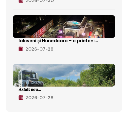
2026-07-30
Ialoveni și Hunedoara – o prieteni...
2026-07-28
𝐀𝐬𝐟𝐚𝐥𝐭 𝐧𝐨𝐮...
2026-07-28