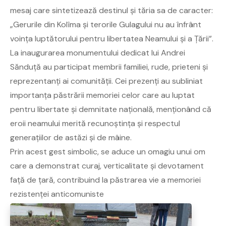
mesaj care sintetizează destinul și tăria sa de caracter:
„Gerurile din Kolîma și terorile Gulagului nu au înfrânt
voința luptătorului pentru libertatea Neamului și a Țării”.
La inaugurarea monumentului dedicat lui Andrei
Sănduță au participat membrii familiei, rude, prieteni și
reprezentanți ai comunității. Cei prezenți au subliniat
importanța păstrării memoriei celor care au luptat
pentru libertate și demnitate națională, menționând că
eroii neamului merită recunoștința și respectul
generațiilor de astăzi și de mâine.
Prin acest gest simbolic, se aduce un omagiu unui om
care a demonstrat curaj, verticalitate și devotament
față de țară, contribuind la păstrarea vie a memoriei
rezistenței anticomuniste