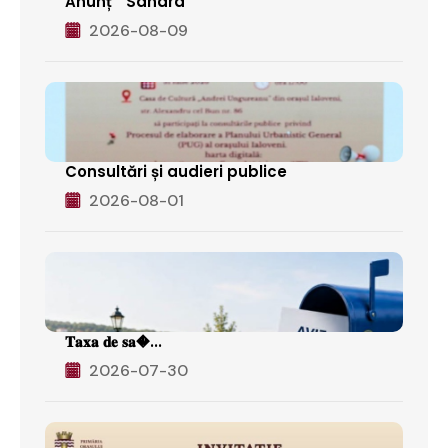
Anunț " Sandra "
2026-08-09
Consultări și audieri publice
2026-08-01
𝐓𝐚𝐱𝐚 𝐝𝐞 𝐬𝐚�...
2026-07-30