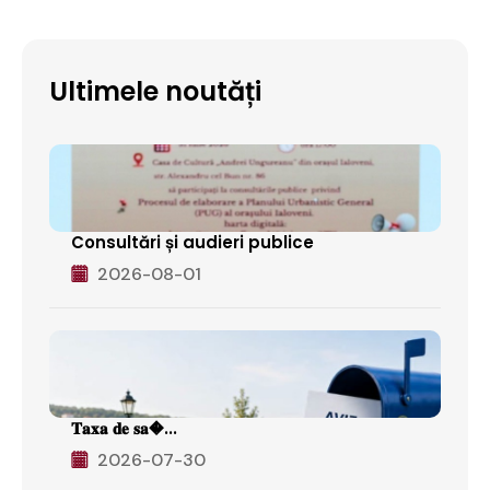
Ultimele noutăți
Consultări și audieri publice
2026-08-01
𝐓𝐚𝐱𝐚 𝐝𝐞 𝐬𝐚�...
2026-07-30