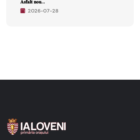
𝐀𝐬𝐟𝐚𝐥𝐭 𝐧𝐨𝐮...
2026-07-28