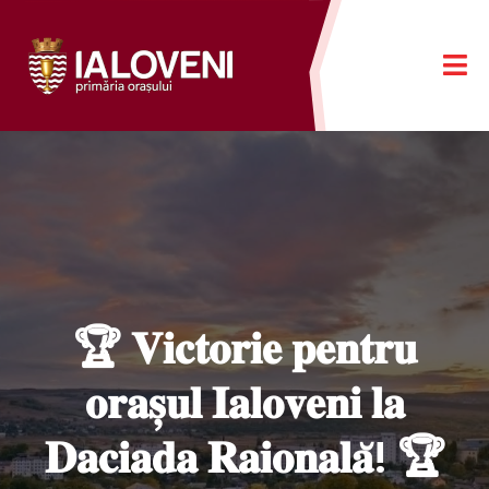
🏆 𝐕𝐢𝐜𝐭𝐨𝐫𝐢𝐞 𝐩𝐞𝐧𝐭𝐫𝐮
𝐨𝐫𝐚𝐬̦𝐮𝐥 𝐈𝐚𝐥𝐨𝐯𝐞𝐧𝐢 𝐥𝐚
𝐃𝐚𝐜𝐢𝐚𝐝𝐚 𝐑𝐚𝐢𝐨𝐧𝐚𝐥𝐚̆! 🏆