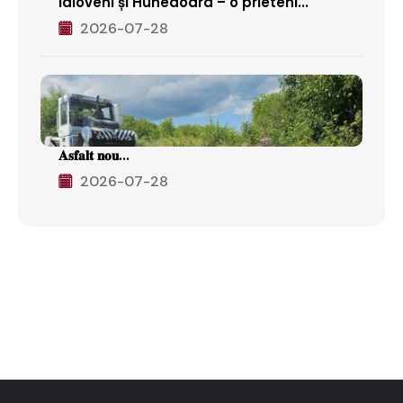
Ialoveni și Hunedoara – o prieteni...
2026-07-28
𝐀𝐬𝐟𝐚𝐥𝐭 𝐧𝐨𝐮...
2026-07-28