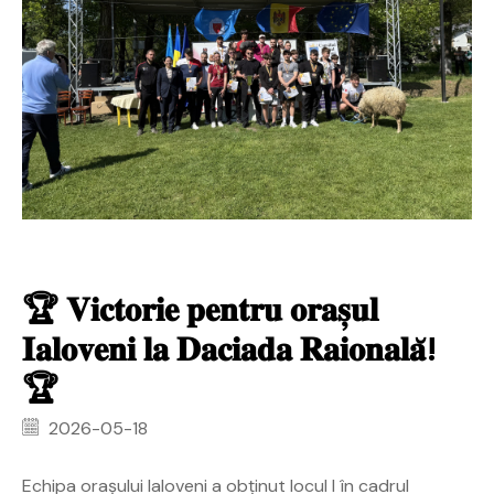
🏆 𝐕𝐢𝐜𝐭𝐨𝐫𝐢𝐞 𝐩𝐞𝐧𝐭𝐫𝐮 𝐨𝐫𝐚𝐬̦𝐮𝐥
𝐈𝐚𝐥𝐨𝐯𝐞𝐧𝐢 𝐥𝐚 𝐃𝐚𝐜𝐢𝐚𝐝𝐚 𝐑𝐚𝐢𝐨𝐧𝐚𝐥𝐚̆!
🏆
2026-05-18
Echipa orașului Ialoveni a obținut locul I în cadrul