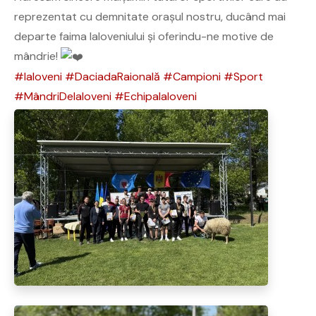
reprezentat cu demnitate orașul nostru, ducând mai
departe faima Ialoveniului și oferindu-ne motive de
mândrie!
#Ialoveni
#DaciadaRaională
#Campioni
#Sport
#MândriDeIaloveni
#EchipaIaloveni