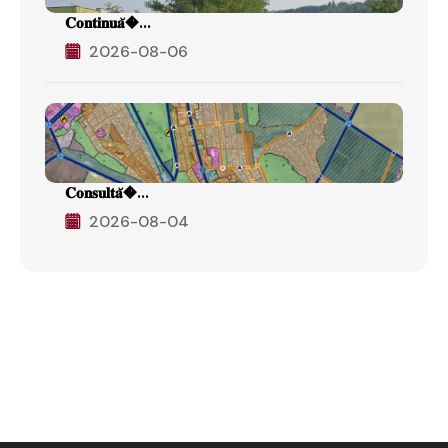
𝐂𝐨𝐧𝐭𝐢𝐧𝐮𝐚̆�...
2026-08-06
𝐂𝐨𝐧𝐬𝐮𝐥𝐭𝐚̆�...
2026-08-04