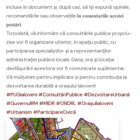
incluse în document și, după caz, să își expună opiniile,
recomandările sau observațiile 𝐢̂𝐧 𝐜𝐨𝐦𝐞𝐧𝐭𝐚𝐫𝐢𝐢𝐥𝐞 𝐚𝐜𝐞𝐬𝐭𝐞𝐢
𝐩𝐨𝐬𝐭𝐚̆𝐫𝐢.
Totodată, vă informăm că consultările publice propriu-
zise vor fi organizate ulterior, în spațiu public, cu
participarea specialiștilor și a reprezentanților
administrației publice locale. Data, ora și locația
desfășurării acestora vor fi comunicate suplimentar.
Vă mulțumim pentru implicare și pentru contribuția la
dezvoltarea durabilă a orașului Ialoveni!
#PUGIaloveni
#ConsultăriPublice
#DezvoltareUrbană
#GuvernulRM
#MIDR
#ONDRL
#OrașulIaloveni
#Urbanism
#ParticipareCivică