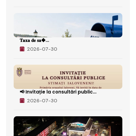
𝐓𝐚𝐱𝐚 𝐝𝐞 𝐬𝐚�...
2026-07-30
📢 Invitație la consultări public...
2026-07-30