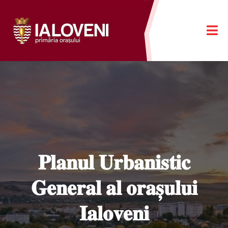
𝐏𝐥𝐚𝐧𝐮𝐥 𝐔𝐫𝐛𝐚𝐧𝐢𝐬𝐭𝐢𝐜
𝐆𝐞𝐧𝐞𝐫𝐚𝐥 𝐚𝐥 𝐨𝐫𝐚𝐬̦𝐮𝐥𝐮𝐢
𝐈𝐚𝐥𝐨𝐯𝐞𝐧𝐢