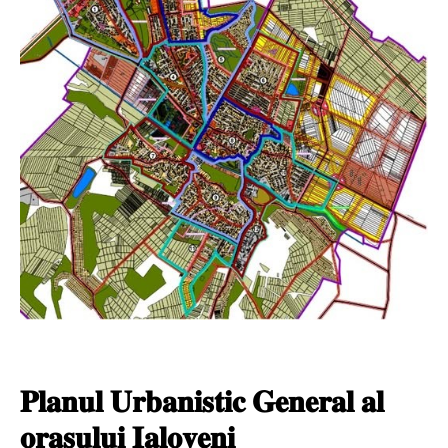
𝐏𝐥𝐚𝐧𝐮𝐥 𝐔𝐫𝐛𝐚𝐧𝐢𝐬𝐭𝐢𝐜 𝐆𝐞𝐧𝐞𝐫𝐚𝐥 𝐚𝐥
𝐨𝐫𝐚𝐬̦𝐮𝐥𝐮𝐢 𝐈𝐚𝐥𝐨𝐯𝐞𝐧𝐢