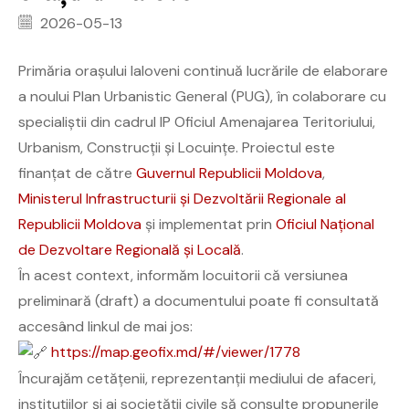
2026-05-13
Primăria orașului Ialoveni continuă lucrările de elaborare
a noului Plan Urbanistic General (PUG), în colaborare cu
specialiștii din cadrul IP Oficiul Amenajarea Teritoriului,
Urbanism, Construcții și Locuințe. Proiectul este
finanțat de către
Guvernul Republicii Moldova
,
Ministerul Infrastructurii și Dezvoltării Regionale al
Republicii Moldova
și implementat prin
Oficiul Național
de Dezvoltare Regională și Locală
.
În acest context, informăm locuitorii că versiunea
preliminară (draft) a documentului poate fi consultată
accesând linkul de mai jos:
https://map.geofix.md/#/viewer/1778
Încurajăm cetățenii, reprezentanții mediului de afaceri,
instituțiilor și ai societății civile să consulte propunerile