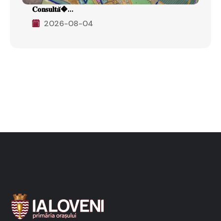
𝐂𝐨𝐧𝐬𝐮𝐥𝐭𝐚̆�...
2026-08-04