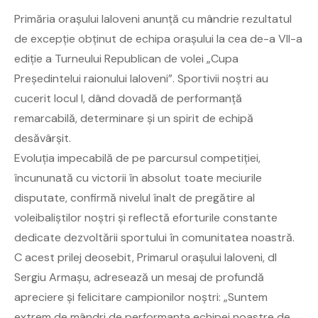
Primăria orașului Ialoveni anunță cu mândrie rezultatul
de excepție obținut de echipa orașului la cea de-a VII-a
ediție a Turneului Republican de volei „Cupa
Președintelui raionului Ialoveni”. Sportivii noștri au
cucerit locul I, dând dovadă de performanță
remarcabilă, determinare și un spirit de echipă
desăvârșit.
Evoluția impecabilă de pe parcursul competiției,
încununată cu victorii în absolut toate meciurile
disputate, confirmă nivelul înalt de pregătire al
voleibaliștilor noștri și reflectă eforturile constante
dedicate dezvoltării sportului în comunitatea noastră.
C acest prilej deosebit, Primarul orașului Ialoveni, dl
Sergiu Armașu, adresează un mesaj de profundă
apreciere și felicitare campionilor noștri: „Suntem
extrem de mândri de performanța echipei noastre de