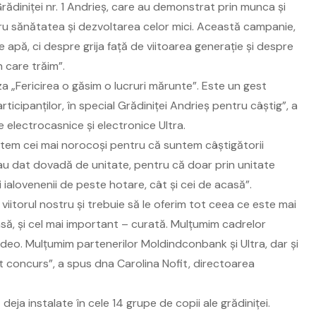
 Grădiniței nr. 1 Andrieș, care au demonstrat prin munca și
ru sănătatea și dezvoltarea celor mici. Această campanie,
de apă, ci despre grija față de viitoarea generație și despre
 care trăim”.
a „Fericirea o găsim o lucruri mărunte”. Este un gest
rticipanților, în special Grădiniței Andrieș pentru câștig”, a
 electrocasnice și electronice Ultra.
untem cei mai norocoși pentru că suntem câștigătorii
 au dat dovadă de unitate, pentru că doar prin unitate
alovenenii de peste hotare, cât și cei de acasă”.
nt viitorul nostru și trebuie să le oferim tot ceea ce este mai
ă, și cel mai important – curată. Mulțumim cadrelor
ideo. Mulțumim partenerilor Moldindconbank și Ultra, dar și
t concurs”, a spus dna Carolina Nofit, directoarea
deja instalate în cele 14 grupe de copii ale grădiniței.