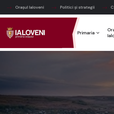
Orașul Ialoveni
Politici și strategii
C
Or
Primaria
Ial