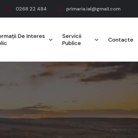
0268 22 484
primaria.ial@gmail.com
ormații De Interes
Servicii
Contacte
lic
Publice