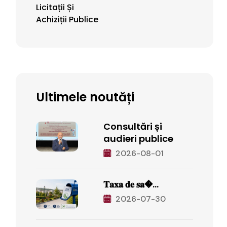
Licitații Și
Achiziții Publice
Ultimele noutăți
Consultări și
audieri publice
2026-08-01
𝐓𝐚𝐱𝐚 𝐝𝐞 𝐬𝐚�...
2026-07-30