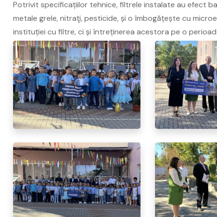
Potrivit specificațiilor tehnice, filtrele instalate au efect
metale grele, nitraţi, pesticide, și o îmbogățește cu micr
instituției cu filtre, ci și întreținerea acestora pe o perioa