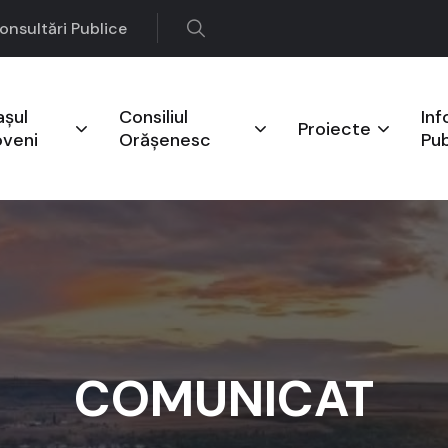
onsultări Publice
așul
Consiliul
Inf
Proiecte
oveni
Orășenesc
Pub
COMUNICAT