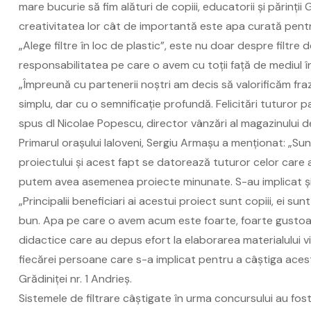
mare bucurie să fim alături de copiii, educatorii și părinții
creativitatea lor cât de importantă este apa curată pent
„Alege filtre în loc de plastic”, este nu doar despre filtre 
responsabilitatea pe care o avem cu toții față de mediul în
„Împreună cu partenerii noștri am decis să valorificăm fraz
simplu, dar cu o semnificație profundă. Felicitări tuturor pa
spus dl Nicolae Popescu, director vânzări al magazinului de
Primarul orașului Ialoveni, Sergiu Armașu a menționat: „S
proiectului și acest fapt se datorează tuturor celor care
putem avea asemenea proiecte minunate. S-au implicat și i
„Principalii beneficiari ai acestui proiect sunt copiii, ei su
bun. Apa pe care o avem acum este foarte, foarte gustoas
didactice care au depus efort la elaborarea materialului v
fiecărei persoane care s-a implicat pentru a câștiga aces
Grădiniței nr. 1 Andrieș.
Sistemele de filtrare câștigate în urma concursului au fost 