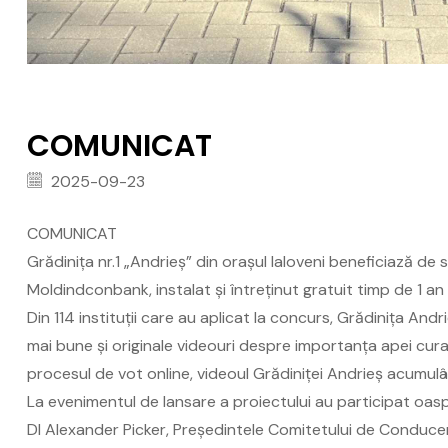
COMUNICAT
2025-09-23
COMUNICAT
Grădinița nr.1 „Andrieș” din orașul Ialoveni beneficiază de 
Moldindconbank, instalat și întreținut gratuit timp de 1 a
Din 114 instituții care au aplicat la concurs, Grădinița Andr
mai bune și originale videouri despre importanța apei cura
procesul de vot online, videoul Grădiniței Andrieș acumulân
La evenimentul de lansare a proiectului au participat oaspeț
Dl Alexander Picker, Președintele Comitetului de Conduc