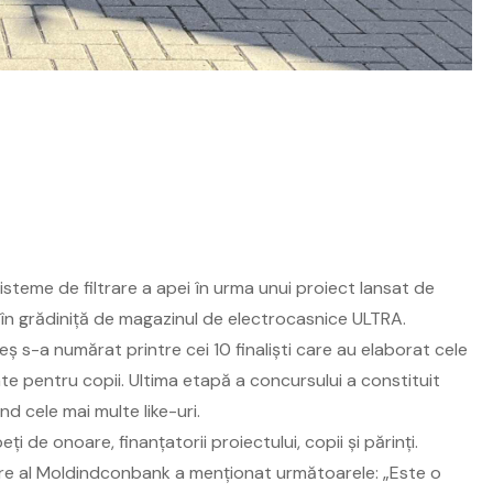
sisteme de filtrare a apei în urma unui proiect lansat de
n în grădiniță de magazinul de electrocasnice ULTRA.
ieș s-a numărat printre cei 10 finaliști care au elaborat cele
te pentru copii. Ultima etapă a concursului a constituit
d cele mai multe like-uri.
i de onoare, finanțatorii proiectului, copii și părinți.
ere al Moldindconbank a menționat următoarele: „Este o