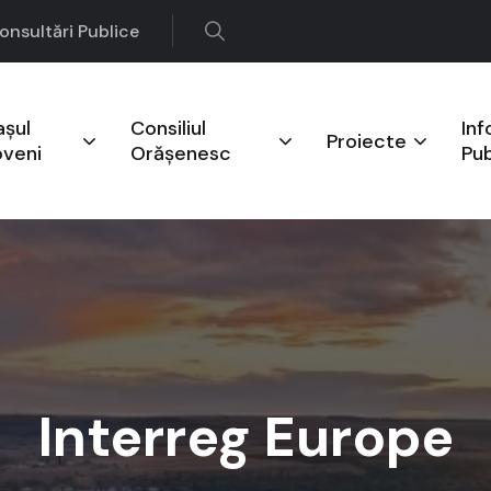
onsultări Publice
așul
Consiliul
Inf
Proiecte
oveni
Orășenesc
Pub
Interreg Europe