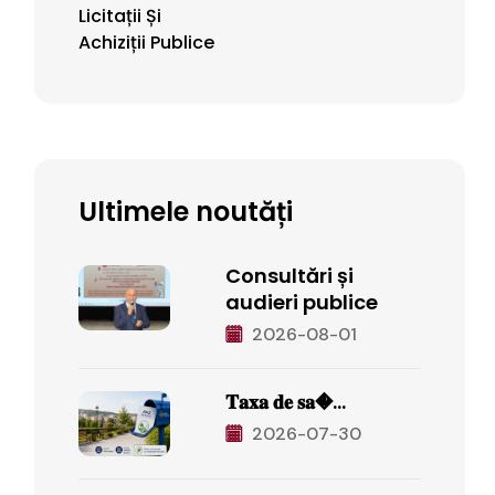
Licitații Și
Achiziții Publice
Ultimele noutăți
Consultări și
audieri publice
2026-08-01
𝐓𝐚𝐱𝐚 𝐝𝐞 𝐬𝐚�...
2026-07-30