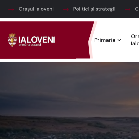
Orașul Ialoveni
Politici și strategii
C
Or
Primaria
Ial