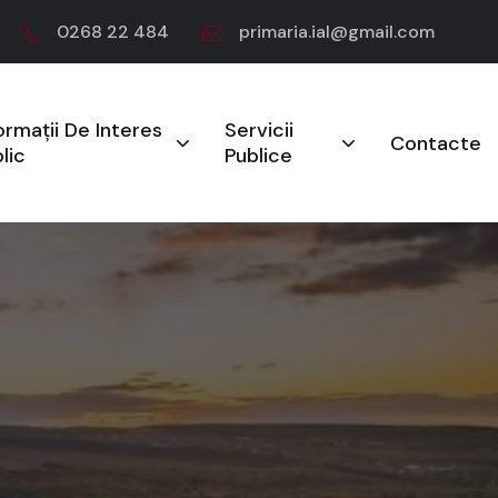
0268 22 484
primaria.ial@gmail.com
ormații De Interes
Servicii
Contacte
lic
Publice