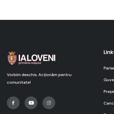
Link
Parla
Vorbim deschis. Acționăm pentru
Guver
comunitate!
Preșe
Cance